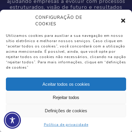
ajudando empresas a evoluir com processos
estruturados, visão de futuro e resultados
consistentes.
CONFIGURAÇÃO DE
COOKIES
Utilizamos cookies para auxiliar a sua navegação em nosso
sítio eletrônico e melhorar nossos serviços. Caso clique em
+55 (61) 99535-7557
“aceitar todos os cookies”, você concordará com a utilização
acima mencionada. É possível, ainda, que você opte por
contato@innova4up.com.br
rejeitar todos os cookies não necessários, clicando na opção
SMAS Trecho 3 - Lote 3 - Ed. The Union
“rejeitar todos”. Para mais informações, clique em “definições
de cookies”
(Office) Bl. B2 Sl. 314 - Brasília-DF
CNPJ: 45.409.514/0001-33
Aceitar todos os cookies
👋 Oi! como posso te ajudar hoje?
Rejeitar todos
Políticas de privacidade
e
Termos de Uso
Definições de cookies
© Copyright 2026 Todos os direitos reservados –
|
Innova4Up
Powered by
Webdesignbrasil
Política de privacidade