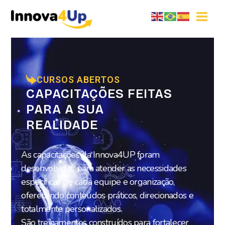
CURSOS ABERTOS
CAPACITAÇÕES FEITAS
PARA
A SUA
REALIDADE
As capacitações da Innova4UP foram
desenvolvidas para atender as necessidades
específicas de cada equipe e organização,
oferecendo conteúdos práticos, direcionados e
totalmente personalizados.
São treinamentos construídos para fortalecer