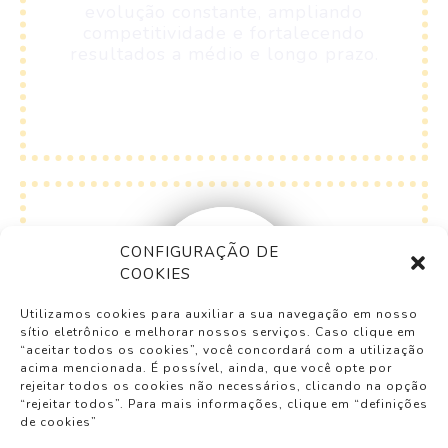
evolução constante, ampliando
competitividade e fortalecendo
resultados a médio e longo prazo.
CONFIGURAÇÃO DE
COOKIES
Resultado e
Reconhecimento
Utilizamos cookies para auxiliar a sua navegação em nosso
sítio eletrônico e melhorar nossos serviços. Caso clique em
“aceitar todos os cookies”, você concordará com a utilização
acima mencionada. É possível, ainda, que você opte por
rejeitar todos os cookies não necessários, clicando na opção
O encerramento do ciclo foca na
“rejeitar todos”. Para mais informações, clique em “definições
mensuração dos resultados, análise
de cookies”
de impactos e reconhecimento das