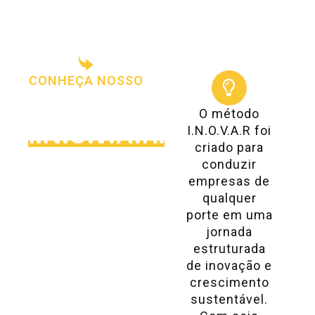
CONHEÇA NOSSO
MÉTODO
O método
I.N.O.V.A.R.
I.N.O.V.A.R foi
criado para
Uma jornada
conduzir
estratégica para
empresas de
transformar ideias
qualquer
porte em uma
em resultados
jornada
reais.
estruturada
de inovação e
crescimento
sustentável.